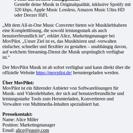
Genieße deine Musik in Originalqualität, inklusive Spotify mit
320 kbps, Apple Music Lossless, Amazon Music Ultra HD
oder Deezer HiFi.
„Mit dem All-in-One Music Converter bieten wir Musikliebhabern
eine Komplettlösung, die sowohl leistungsstark als auch
benutzerfreundlich ist“, erklärt Alice, Marketingmanager bei
MovPilot. „Unser Ziel ist es, das Musikhören und -verwalten
einfacher, schneller und flexibler zu gestalten – unabhängig davon,
auf welchem Streaming-Dienst die Musik ursprünglich verfügbar
ist.“
Der MovPilot Musik ist ab sofort verfügbar und kann direkt über die
offizielle Website
https://movpilot.de/
heruntergeladen werden.
Über MovPilot:
MovPilot ist ein führender Anbieter von Softwarelösungen für
Musik- und Videoliebhaber, der sich auf benutzerfreundliche und
leistungsstarke Tools zum Herunterladen, Konvertieren und
Verwalten von Multimedia-Inhalten spezialisiert hat.
Pressekontakt:
Name: Alice Miller
Position: Marketingmanager
Email:
alice@eassiy.com