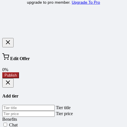
upgrade to pro member.
Upgrade To Pro
Edit Offer
0%
Publish
Add tier
Tier title
Tier price
Benefits
Chat