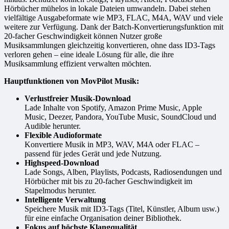
Hörbücher mühelos in lokale Dateien umwandeln. Dabei stehen
vielfältige Ausgabeformate wie MP3, FLAC, M4A, WAV und viele
weitere zur Verfügung. Dank der Batch-Konvertierungsfunktion mit
20-facher Geschwindigkeit können Nutzer große
Musiksammlungen gleichzeitig konvertieren, ohne dass ID3-Tags
verloren gehen – eine ideale Lösung für alle, die ihre
Musiksammlung effizient verwalten möchten.
Hauptfunktionen von MovPilot Musik:
Verlustfreier Musik-Download
Lade Inhalte von Spotify, Amazon Prime Music, Apple
Music, Deezer, Pandora, YouTube Music, SoundCloud und
Audible herunter.
Flexible Audioformate
Konvertiere Musik in MP3, WAV, M4A oder FLAC –
passend für jedes Gerät und jede Nutzung.
Highspeed-Download
Lade Songs, Alben, Playlists, Podcasts, Radiosendungen und
Hörbücher mit bis zu 20-facher Geschwindigkeit im
Stapelmodus herunter.
Intelligente Verwaltung
Speichere Musik mit ID3-Tags (Titel, Künstler, Album usw.)
für eine einfache Organisation deiner Bibliothek.
Fokus auf höchste Klangqualität