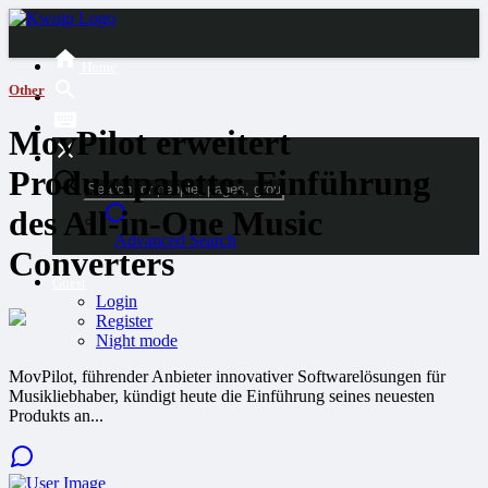
Home
Other
MovPilot erweitert
Produktpalette: Einführung
des All-in-One Music
Advanced Search
Converters
Guest
Login
Register
Night mode
MovPilot, führender Anbieter innovativer Softwarelösungen für
Musikliebhaber, kündigt heute die Einführung seines neuesten
Produkts an...