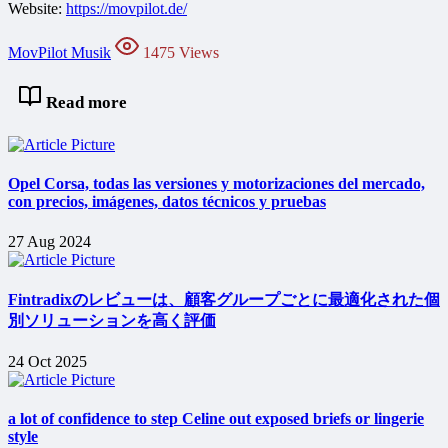
Website:
https://movpilot.de/
MovPilot Musik
1475 Views
Read more
Opel Corsa, todas las versiones y motorizaciones del mercado,
con precios, imágenes, datos técnicos y pruebas
27 Aug 2024
Fintradixのレビューは、顧客グループごとに最適化された個
別ソリューションを高く評価
24 Oct 2025
a lot of confidence to step Celine out exposed briefs or lingerie
style