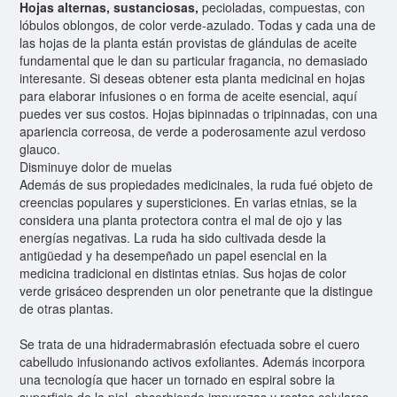
Hojas alternas, sustanciosas,
pecioladas, compuestas, con
lóbulos oblongos, de color verde-azulado. Todas y cada una de
las hojas de la planta están provistas de glándulas de aceite
fundamental que le dan su particular fragancia, no demasiado
interesante. Si deseas obtener esta planta medicinal en hojas
para elaborar infusiones o en forma de aceite esencial, aquí
puedes ver sus costos. Hojas bipinnadas o tripinnadas, con una
apariencia correosa, de verde a poderosamente azul verdoso
glauco.
Disminuye dolor de muelas
Además de sus propiedades medicinales, la ruda fué objeto de
creencias populares y supersticiones. En varias etnias, se la
considera una planta protectora contra el mal de ojo y las
energías negativas. La ruda ha sido cultivada desde la
antigüedad y ha desempeñado un papel esencial en la
medicina tradicional en distintas etnias. Sus hojas de color
verde grisáceo desprenden un olor penetrante que la distingue
de otras plantas.
Se trata de una hidradermabrasión efectuada sobre el cuero
cabelludo infusionando activos exfoliantes. Además incorpora
una tecnología que hacer un tornado en espiral sobre la
superficie de la piel, absorbiendo impurezas y restos celulares