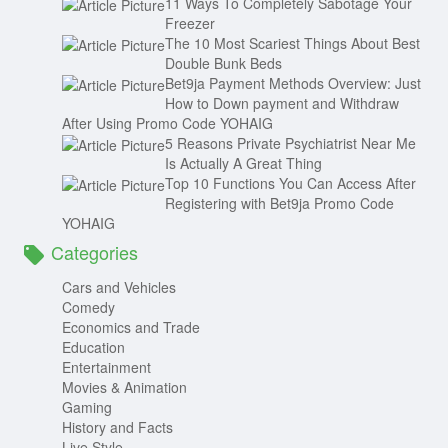
11 Ways To Completely Sabotage Your
Freezer
The 10 Most Scariest Things About Best
Double Bunk Beds
Bet9ja Payment Methods Overview: Just
How to Down payment and Withdraw
After Using Promo Code YOHAIG
5 Reasons Private Psychiatrist Near Me
Is Actually A Great Thing
Top 10 Functions You Can Access After
Registering with Bet9ja Promo Code
YOHAIG
Categories
Cars and Vehicles
Comedy
Economics and Trade
Education
Entertainment
Movies & Animation
Gaming
History and Facts
Live Style