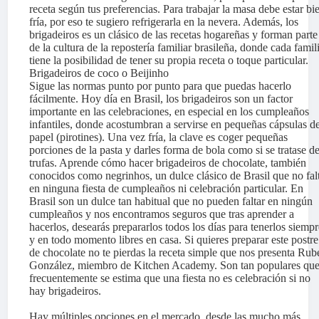
receta según tus preferencias. Para trabajar la masa debe estar bi
fría, por eso te sugiero refrigerarla en la nevera. Además, los
brigadeiros es un clásico de las recetas hogareñas y forman parte
de la cultura de la repostería familiar brasileña, donde cada famil
tiene la posibilidad de tener su propia receta o toque particular.
Brigadeiros de coco o Beijinho
Sigue las normas punto por punto para que puedas hacerlo
fácilmente. Hoy día en Brasil, los brigadeiros son un factor
importante en las celebraciones, en especial en los cumpleaños
infantiles, donde acostumbran a servirse en pequeñas cápsulas d
papel (pirotines). Una vez fría, la clave es coger pequeñas
porciones de la pasta y darles forma de bola como si se tratase d
trufas. Aprende cómo hacer brigadeiros de chocolate, también
conocidos como negrinhos, un dulce clásico de Brasil que no fal
en ninguna fiesta de cumpleaños ni celebración particular. En
Brasil son un dulce tan habitual que no pueden faltar en ningún
cumpleaños y nos encontramos seguros que tras aprender a
hacerlos, desearás prepararlos todos los días para tenerlos siempr
y en todo momento libres en casa. Si quieres preparar este postre
de chocolate no te pierdas la receta simple que nos presenta Rub
González, miembro de Kitchen Academy. Son tan populares qu
frecuentemente se estima que una fiesta no es celebración si no
hay brigadeiros.
Hay múltiples opciones en el mercado, desde las mucho más