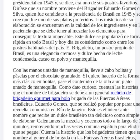
presidencial en 1945 y, se dice, era uno de sus postres favoritos.
Diríase que su nombre proviene del Brigadier Eduardo Gomes d
Silva, quien fue candidato a la presidencia de Brasil en 1945 y s
cree que fue uno de sus platos preferidos. Los misterios de su
elaboración se encuentran en la calidad de los ingredientes y en l
paciencia que se debe tener al mezclar los elementos para
conseguir la textura impecable. Este dulce se popularizó de form
rápida en todo Brasil y hoy día es considerado como entre los
postres habituales del país. El Brigadeiro, un postre propio de
Brasil, es una elegancia cremosa y dulce hecha de leche
condensada, cacao en polvo y mantequilla.
Con las manos untadas de mantequilla, lleve a cabo bolitas y
páselas por el chocolate granulado. Si quiere hacerlo de la forma
más clásico en bolitas, pase el contenido de la olla a un plato
untado de mantequilla. Como dato curioso, cuentan las historias
que el nombre de brigadeiro se debe a un general
recheio de
brigadeiro gourmet para bolo
brigada de las Fuerzas Aéreas
brasileiras, Eduardo Gomes, que se realizó popular por parar un
revuelta comunista en Río de Janeiro. Este es el interesante
nombre que recibe un dulce brasileiro tan delicioso como simple
de elaborar. Calentamos la mezcla y cocemos todo a lo largo de 
minutos, removiendo muchas veces con una espátula para eludir
que se pegue. Cuenta la historio que los brigadeiros tienen que s
nombre al general de brigada en las Fuerzas Aéreas brasileiras,