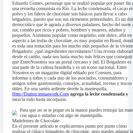
Eduardo Gomes, personaje que se realizó popular por poner fin 
una revuelta comunista en Río. La leche condensada, el cacao e
polvo y los fideos de chocolate son básicos para llevar a cabo
brigadeiro, puesto que son sus elementos primordiales. Es un du
democrático que le agrada a diversos paladares, hecho del norte 
sur, comido por ricos y pobres, hombres y mujeres, adultos y
pequeños. Asimismo popular como negrinho, este dulce, afín en
aspecto a las trufas de chocolate, es muy popular en Brasil, dond
es toda una tentación para los mucho más pequeños de la vivien
Brigadeiro: ¿qué ingredientes necesitamos? Una revista elaborad
desde el cariño, nada nos haría mucho más felices que conseguir
que EntreNosotros sea un portal cercano y útil. El Brigadeiro es
una parte de la cultura brasileña y es un icono nacional. Entre
Nosotros es un magazine digital editado por Consum, para
informar a todos y cada uno de los asociados, consumidores y
amigos sobre gastronomía, consejos, actualidad, recetas y trucos
útiles. En una sartén ardiente derrite la mantequilla,
Http://Dating.instaawork.Com
agrega la leche condensada y
mezcla todo hasta incorporar.
Para que no se te pegue en la manos puedes remojar las man
con agua o untarlas con algo de mantequilla.
Madeleines de Chocolate
En el presente artículo te explicaremos punto por punto cómo
realizar el clásico brigadeiro de chocolate, pero puedes adaptar l