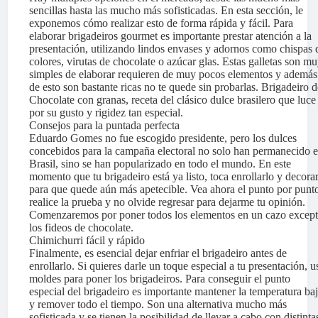
sencillas hasta las mucho más sofisticadas. En esta sección, le
exponemos cómo realizar esto de forma rápida y fácil. Para
elaborar brigadeiros gourmet es importante prestar atención a la
presentación, utilizando lindos envases y adornos como chispas 
colores, virutas de chocolate o azúcar glas. Estas galletas son m
simples de elaborar requieren de muy pocos elementos y además
de esto son bastante ricas no te quede sin probarlas. Brigadeiro d
Chocolate con granas, receta del clásico dulce brasilero que luce
por su gusto y rigidez tan especial.
Consejos para la puntada perfecta
Eduardo Gomes no fue escogido presidente, pero los dulces
concebidos para la campaña electoral no solo han permanecido 
Brasil, sino se han popularizado en todo el mundo. En este
momento que tu brigadeiro está ya listo, toca enrollarlo y decora
para que quede aún más apetecible. Vea ahora el punto por punt
realice la prueba y no olvide regresar para dejarme tu opinión.
Comenzaremos por poner todos los elementos en un cazo excep
los fideos de chocolate.
Chimichurri fácil y rápido
Finalmente, es esencial dejar enfriar el brigadeiro antes de
enrollarlo. Si quieres darle un toque especial a tu presentación, u
moldes para poner los brigadeiros. Para conseguir el punto
especial del brigadeiro es importante mantener la temperatura ba
y remover todo el tiempo. Son una alternativa mucho más
sofisticada y se tienen la posibilidad de llevar a cabo con distinta