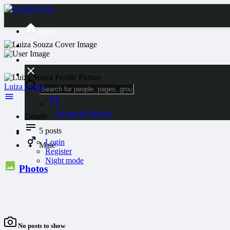
Home
Luiza Souza
Advanced Search
Details
5
posts
Guest
Login
Male
Register
Night mode
Photos
No posts to show