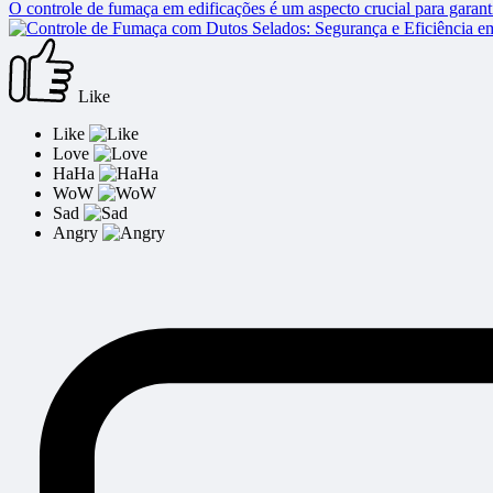
O controle de fumaça em edificações é um aspecto crucial para garan
Like