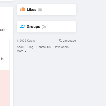
Likes
(0)
Groups
(0)
pular
© 2026 Kwuip
Language
About
Blog
Contact Us
Developers
More
 la